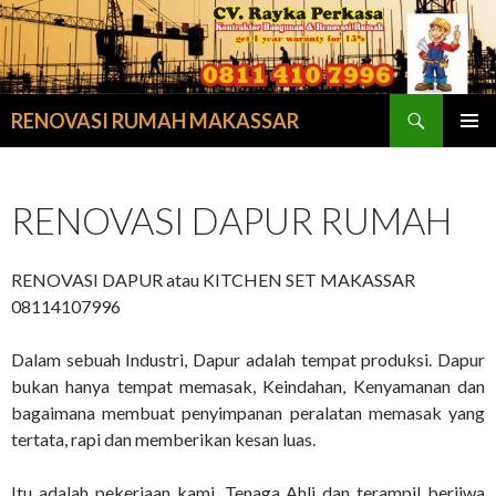
Search
RENOVASI RUMAH MAKASSAR
SKIP
PRIMAR
TO
MENU
CONTENT
RENOVASI DAPUR RUMAH
RENOVASI DAPUR atau KITCHEN SET MAKASSAR
08114107996
Dalam sebuah Industri, Dapur adalah tempat produksi. Dapur
bukan hanya tempat memasak, Keindahan, Kenyamanan dan
bagaimana membuat penyimpanan peralatan memasak yang
tertata, rapi dan memberikan kesan luas.
Itu adalah pekerjaan kami, Tenaga Ahli dan terampil berjiwa