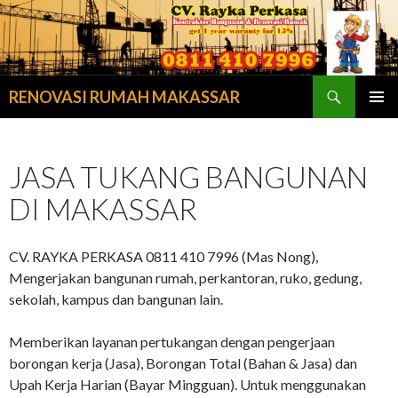
Search
RENOVASI RUMAH MAKASSAR
SKIP
PRIMAR
TO
MENU
CONTENT
JASA TUKANG BANGUNAN
DI MAKASSAR
CV. RAYKA PERKASA 0811 410 7996 (Mas Nong),
Mengerjakan bangunan rumah, perkantoran, ruko, gedung,
sekolah, kampus dan bangunan lain.
Memberikan layanan pertukangan dengan pengerjaan
borongan kerja (Jasa), Borongan Total (Bahan & Jasa) dan
Upah Kerja Harian (Bayar Mingguan). Untuk menggunakan